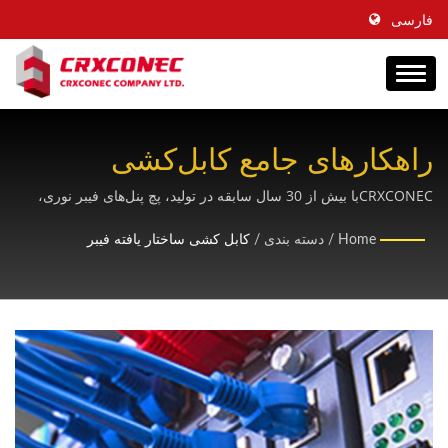
فارسی
راهکارهای جامع کابل‌کشی
ساختاریافته فیبر نوری برای
CRXCONECبا بیش از 30 سال سابقه در تولید، پچ پنل‌های فیبر نوری،
کابل‌های فیبر نوری و محصولات اتصال FTTH دارای گواهینامه را برای
زیرساخت شبکه مدرن
Home
/
دسته بندی
/
کابل کشی ساختار یافته فیبر
کاربردهای مخابراتی و مرکز داده ارائه می‌دهد.