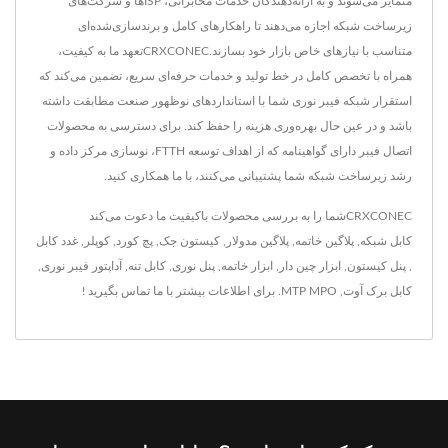
متمایز می‌شوند و به ارائه‌دهندگان خدمات مخابراتی، ISPها و شرکت‌های
زیرساخت شبکه اجازه می‌دهند تا راهکارهای کامل و برندسازی‌شده‌ای
متناسب با نیازهای خاص بازار خود بسازند.CRXCONECتعهد ما به کیفیت،
همراه با تخصص کامل در خط تولید و خدمات حرفه‌ای سریع، تضمین می‌کند که
استقرار شبکه فیبر نوری شما با استانداردهای نوظهور صنعت مطابقت داشته
باشد و در عین حال بهره‌وری هزینه را حفظ کند. برای دسترسی به محصولات
اتصال فیبر دارای گواهینامه که از اهداف توسعه FTTH، نوسازی مرکز داده و
رشد زیرساخت شبکه شما پشتیبانی می‌کنند، با ما همکاری کنید.
CRXCONECشما را به بررسی محصولات باکیفیت ما دعوت می‌کند
کابل شبکه
,
پلاگین خاتمه
,
پلاگین مدولار
,
کیستون جک
,
پچ کورد
,
کوپلر
,
غدد کابل
,
پنل کیستون
,
ابزار چین دار
,
ابزار خاتمه
,
پنل نوری
,
کابل تنه
,
آداپتور فیبر نوری
,
کابل برک آوت
,
MTP MPO
. برای اطلاعات بیشتر
با ما تماس بگیرید !