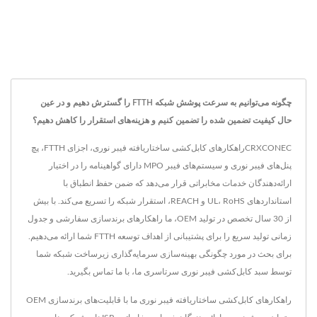
چگونه می‌توانیم به سرعت پوشش شبکه FTTH را گسترش دهیم و در عین
حال کیفیت تضمین شده را تضمین کنیم و هزینه‌های استقرار را کاهش دهیم؟
CRXCONECراهکارهای کابل‌کشی ساختاریافته فیبر نوری، اجزای FTTH، پچ
پنل‌های فیبر نوری و سیستم‌های فیبر MPO دارای گواهینامه را در اختیار
ارائه‌دهندگان خدمات مخابراتی قرار می‌دهد که ضمن حفظ انطباق با
استانداردهای UL، RoHS و REACH، استقرار شبکه را تسریع می‌کند. با بیش
از 30 سال تخصص در تولید OEM، ما راهکارهای برندسازی سفارشی و جدول
زمانی تولید سریع را برای پشتیبانی از اهداف توسعه FTTH شما ارائه می‌دهیم.
برای بحث در مورد چگونگی بهینه‌سازی سرمایه‌گذاری زیرساخت شبکه شما
توسط سبد کابل‌کشی فیبر نوری سرتاسری ما، با ما تماس بگیرید.
راهکارهای کابل‌کشی ساختاریافته فیبر نوری ما با قابلیت‌های برندسازی OEM