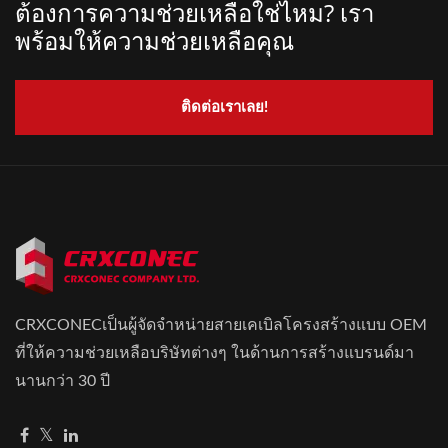
ต้องการความช่วยเหลือใช่ไหม? เรา
พร้อมให้ความช่วยเหลือคุณ
ติดต่อเราเลย!
CRXCONECเป็นผู้จัดจำหน่ายสายเคเบิลโครงสร้างแบบ OEM
ที่ให้ความช่วยเหลือบริษัทต่างๆ ในด้านการสร้างแบรนด์มา
นานกว่า 30 ปี