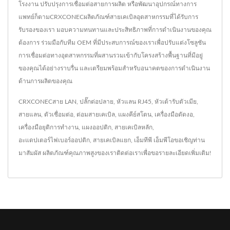
โรงงาน ปรับปรุงการเชื่อมต่อสายการผลิต หรือพัฒนาอุปกรณ์ทางการ
แพทย์ก็ตามCRXCONECผลิตภัณฑ์สายเคเบิลอุตสาหกรรมที่ได้รับการ
รับรองของเรา มอบความทนทานและประสิทธิภาพที่การดำเนินงานของคุณ
ต้องการ ร่วมมือกับทีม OEM ที่มีประสบการณ์ของเราเพื่อปรับแต่งโซลูชัน
การเชื่อมต่อทางอุตสาหกรรมที่ผสานรวมเข้ากับโครงสร้างพื้นฐานที่มีอยู่
ของคุณได้อย่างราบรื่น และเตรียมพร้อมสำหรับอนาคตของการดำเนินงาน
ด้านการผลิตของคุณ
CRXCONEC
สาย LAN
,
ปลั๊กต่อปลาย
,
หัวแลน RJ45
,
หัวเต้ารับตัวเมีย
,
สายแลน
,
ตัวเชื่อมต่อ
,
ต่อมสายเคเบิล
,
แผงคีย์สโตน
,
เครื่องมือดัดงอ
,
เครื่องมือยุติการทำงาน
,
แผงออปติก
,
สายเคเบิลหลัก
,
อะแดปเตอร์ไฟเบอร์ออปติก
,
สายเคเบิลแยก
,
เอ็มทีพี เอ็มพีโอ
ขอเชิญท่าน
มาสัมผัส ผลิตภัณฑ์คุณภาพสูงของเรา
ติดต่อเรา
เพื่อขอรายละเอียดเพิ่มเติม!