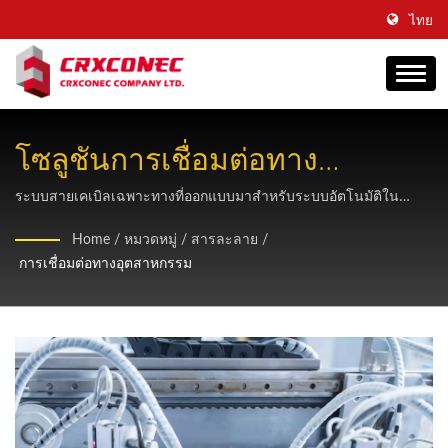
ไทย
โซลูชันการเชื่อมต่อทาง
อุตสาหกรรมสำหรับระบบ
ระบบสายเคเบิลเฉพาะทางที่ออกแบบมาสำหรับระบบอัตโนมัติใน
โรงงานอัจฉริยะ สายการผลิต และอุปกรณ์ทางการแพทย์ โดยมี
อัตโนมัติในโรงงาน
Home
/
หมวดหมู่
/
สารละลาย
/
คุณสมบัติทนทานต่อสภาพแวดล้อมที่รุนแรงได้ดีเยี่ยม
การเชื่อมต่อทางอุตสาหกรรม