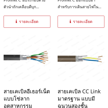
Profinet C นี้ประกอบด้วย
Profinet C ออกแบบมา
ตัวนำถักเคลือบดีบุก...
สำหรับการเดินสายไฟใน
เครื่องจักร...
รายละเอียด
รายละเอียด
สายเคเบิลอีเธอร์เน็ต
สายเคเบิล CC Link
แบบโซ่ลาก
มาตรฐาน แบบมี
อุตสาหกรรม
ฉนวนสองชั้น