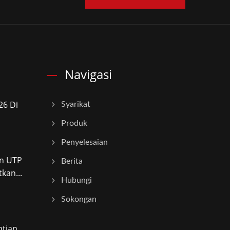
Navigasi
6 Di
Syarikat
Produk
Penyelesaian
n UTP
Berita
kan...
Hubungi
Sokongan
ian...