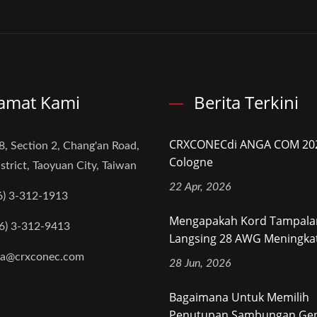
amat Kami
Berita Terkini
CRXCONECdi ANGA COM 202
8, Section 2, Chang'an Road,
Cologne
strict, Taoyuan City, Taiwan
22 Apr, 2026
6) 3-312-1913
Mengapakah Kord Tampala
6) 3-312-9413
Langsing 28 AWG Meningkat
na@crxconec.com
28 Jun, 2026
Bagaimana Untuk Memilih
Penutupan Sambungan Gent