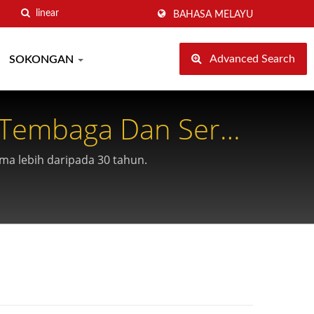
BAHASA MELAYU
Advanced Search
SOKONGAN
n Tembaga Dan Serat
a lebih daripada 30 tahun.