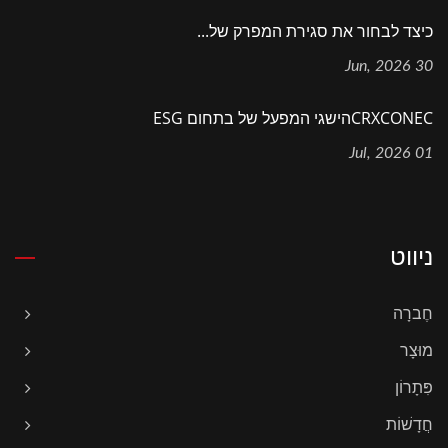
כיצד לבחור את סגירת המפרק של...
30 Jun, 2026
CRXCONECהישגי המפעל של בתחום ESG
01 Jul, 2026
ניווט
חֶברָה
מוּצָר
פִּתָרוֹן
חֲדָשׁוֹת