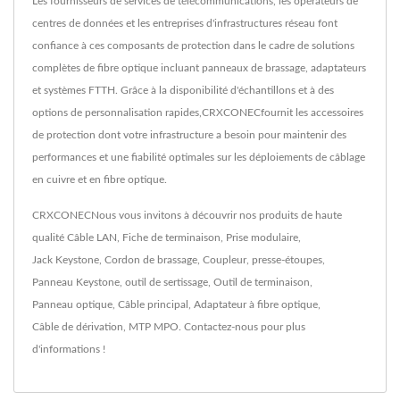
Les fournisseurs de services de télécommunications, les opérateurs de
centres de données et les entreprises d'infrastructures réseau font
confiance à ces composants de protection dans le cadre de solutions
complètes de fibre optique incluant panneaux de brassage, adaptateurs
et systèmes FTTH. Grâce à la disponibilité d'échantillons et à des
options de personnalisation rapides,CRXCONECfournit les accessoires
de protection dont votre infrastructure a besoin pour maintenir des
performances et une fiabilité optimales sur les déploiements de câblage
en cuivre et en fibre optique.
CRXCONECNous vous invitons à découvrir nos produits de haute
qualité
Câble LAN
,
Fiche de terminaison
,
Prise modulaire
,
Jack Keystone
,
Cordon de brassage
,
Coupleur
,
presse-étoupes
,
Panneau Keystone
,
outil de sertissage
,
Outil de terminaison
,
Panneau optique
,
Câble principal
,
Adaptateur à fibre optique
,
Câble de dérivation
,
MTP MPO
.
Contactez-nous
pour plus
d'informations !