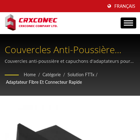
FRANÇAIS
Couvercles Anti-Poussière
Pour Fibres Optiques SC
Couvercles anti-poussière et capuchons d'adaptateurs pour
fibres optiques de qualité professionnelle, conçus pour
Duplex Et LC Quadruple Pour
Home
/
Catégorie
/
Solution FTTx
/
protéger les ports ouverts des panneaux de brassage et des
Adaptateur Fibre Et Connecteur Rapide
Câblage Structuré
équipements réseau contre la poussière, les débris et
l'humidité.