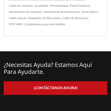
Cable de conexión
,
Acoplador
,
Prensaestopas
,
Panel Keystone
,
Herramienta de crimpado
,
Herramienta de terminación
,
Panel óptico
,
Cable troncal
,
Adaptador de fibra óptica
,
Cable de derivación
,
MTP MPO
.
¡Contáctanos
para más detalles!
¿Necesitas Ayuda? Estamos Aquí
Para Ayudarte.
¡CONTÁCTANOS AHORA!