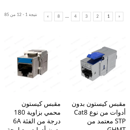
نتيجة 1 - 12 من 85
…
»
8
4
3
2
1
«
مقبس كيستون بدون
مقبس كيستون
أدوات من نوع Cat8
محمي بزاوية 180
STP معتمد من
درجة من الفئة 6A
GHMT
بدون أدوات مع لوحة