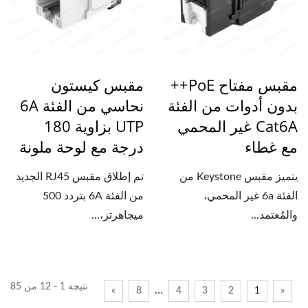
مقبس مفتاح PoE++
مقبس كيستون
بدون أدوات من الفئة
نحاسي من الفئة 6A
Cat6A غير المحمي
UTP بزاوية 180
مع غطاء
درجة مع لوحة ملونة
يتميز مقبس Keystone من
تم إطلاق مقبس RJ45 الجديد
الفئة 6a ​​غير المحمي،
من الفئة 6A بتردد 500
والمُعتمد...
ميجاهرتز،...
نتيجة 1 - 12 من 85
…
»
8
4
3
2
1
«