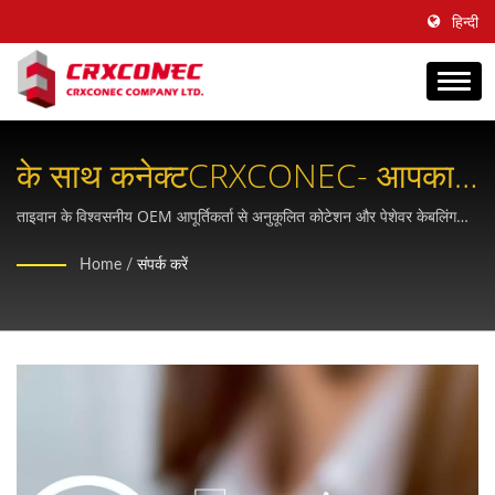
हिन्दी
के साथ कनेक्टCRXCONEC- आपका
OEM स्ट्रक्चर्ड केबलिंग पार्टनर
ताइवान के विश्वसनीय OEM आपूर्तिकर्ता से अनुकूलित कोटेशन और पेशेवर केबलिंग
समाधानों का अनुरोध करें, जिसे दूरसंचार अवसंरचना में 30 से अधिक वर्षों की विशेषज्ञता
Home
/
संपर्क करें
प्राप्त है।