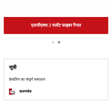
एलजीएक्स 3 स्लॉट फाइबर पैनल
सूची
केबलिंग का संपूर्ण समाधान
डाउनलोड