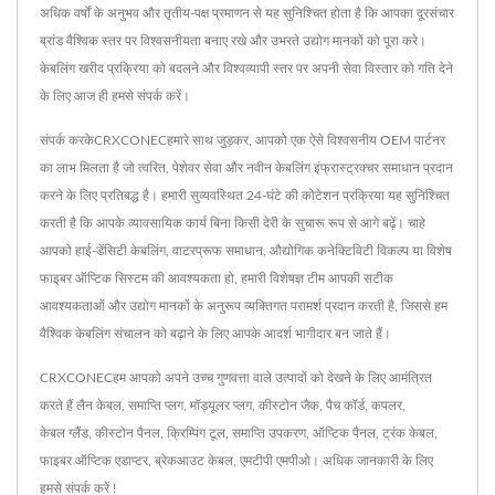
अधिक वर्षों के अनुभव और तृतीय-पक्ष प्रमाणन से यह सुनिश्चित होता है कि आपका दूरसंचार
ब्रांड वैश्विक स्तर पर विश्वसनीयता बनाए रखे और उभरते उद्योग मानकों को पूरा करे।
केबलिंग खरीद प्रक्रिया को बदलने और विश्वव्यापी स्तर पर अपनी सेवा विस्तार को गति देने
के लिए आज ही हमसे संपर्क करें।
संपर्क करकेCRXCONECहमारे साथ जुड़कर, आपको एक ऐसे विश्वसनीय OEM पार्टनर
का लाभ मिलता है जो त्वरित, पेशेवर सेवा और नवीन केबलिंग इंफ्रास्ट्रक्चर समाधान प्रदान
करने के लिए प्रतिबद्ध है। हमारी सुव्यवस्थित 24-घंटे की कोटेशन प्रक्रिया यह सुनिश्चित
करती है कि आपके व्यावसायिक कार्य बिना किसी देरी के सुचारू रूप से आगे बढ़ें। चाहे
आपको हाई-डेंसिटी केबलिंग, वाटरप्रूफ समाधान, औद्योगिक कनेक्टिविटी विकल्प या विशेष
फाइबर ऑप्टिक सिस्टम की आवश्यकता हो, हमारी विशेषज्ञ टीम आपकी सटीक
आवश्यकताओं और उद्योग मानकों के अनुरूप व्यक्तिगत परामर्श प्रदान करती है, जिससे हम
वैश्विक केबलिंग संचालन को बढ़ाने के लिए आपके आदर्श भागीदार बन जाते हैं।
CRXCONECहम आपको अपने उच्च गुणवत्ता वाले उत्पादों को देखने के लिए आमंत्रित
करते हैं
लैन केबल
,
समाप्ति प्लग
,
मॉड्यूलर प्लग
,
कीस्टोन जैक
,
पैच कॉर्ड
,
कपलर
,
केबल ग्लैंड
,
कीस्टोन पैनल
,
क्रिम्पिंग टूल
,
समाप्ति उपकरण
,
ऑप्टिक पैनल
,
ट्रंक केबल
,
फाइबर ऑप्टिक एडाप्टर
,
ब्रेकआउट केबल
,
एमटीपी एमपीओ
। अधिक जानकारी के लिए
हमसे संपर्क करें !