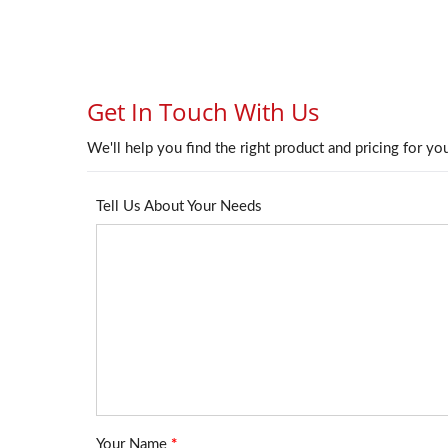
جک کیستون 4PPoE