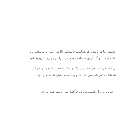
یستون RJ45 سفارشی، پچ پنل‌ها و سیستم‌های کابل‌کشی ساختاریافته کامل را با برند OEM تنها در 24 ساعت ارائه می‌دهد. بیش از 30 سال تخصص ما در تولید و گواهینامه‌های شخص ثالث، اعتبار برند مخابراتی
 را متحول کنید و گسترش خدمات خود را در سراسر جهان تسریع بخشید.
از طریق تماسCRXCONEC، شما به یک شریک OEM اثبات‌شده و متعهد به ارائه خدمات حرفه‌ای سریع و راه‌حل‌های نوآورانه در زیرساخت کابل‌کشی دسترسی پیدا می‌کنید. فرآیند درخواست پیش‌فاکتور ۲۴ ساعته و ساده ما، پیشرفت
داشته باشید، تیم متخصص ما مشاوره شخصی‌سازی‌شده‌ای را برای
ر چین دار
,
ابزار خاتمه
,
پنل نوری
,
کابل تنه
,
آداپتور فیبر نوری
,