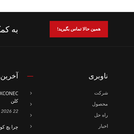
به کمک
همین حالا تماس بگیرید!
ناوبری
آخرین 
شرکت
کلن
محصول
22 Apr, 2026
راه حل
چرا پچ کوردهای UTP با
اخبار