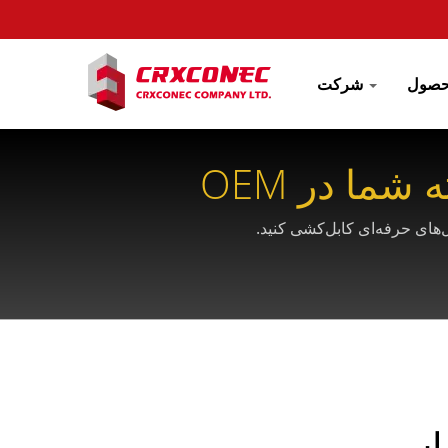
شرکت
اس