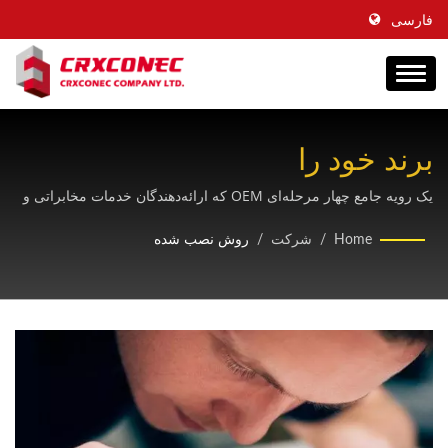
فارسی
برند خود را
باCRXCONECراهکارهای
یک رویه جامع چهار مرحله‌ای OEM که ارائه‌دهندگان خدمات مخابراتی و
اپراتورهای مرکز داده را از طریق مفهوم محصول، سفارشی‌سازی،
کابل‌کشی ساختاریافته OEM
Home
/
شرکت
/
روش نصب شده
آزمایش و پشتیبانی بلندمدت برای ایجاد راه‌حل‌های زیرساخت شبکه
برندسازی‌شده راهنمایی می‌کند.