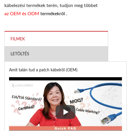
kábelezési termékek terén, tudjon meg többet
az OEM és ODM
termékekről .
FILMEK
LETÖLTÉS
Amit talán tud a patch kábelről (OEM)
Amit talán tud a patch kábelről