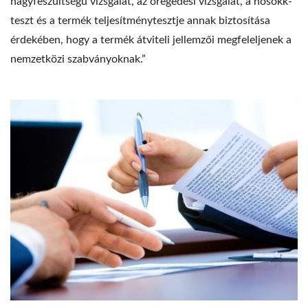
nagyfeszültségű vizsgálat, az öregedési vizsgálat, a hősokk-
teszt és a termék teljesítménytesztje annak biztosítása
érdekében, hogy a termék átviteli jellemzői megfeleljenek a
nemzetközi szabványoknak.”