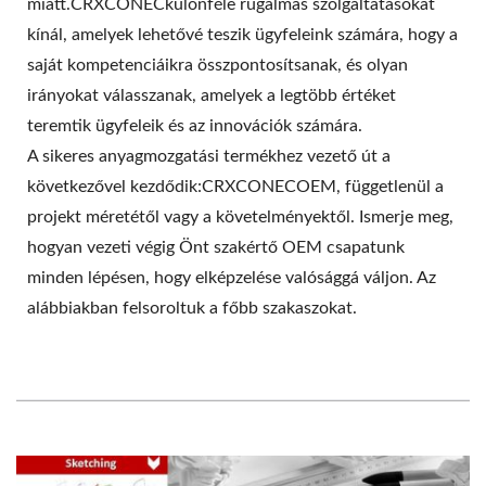
miatt.CRXCONECkülönféle rugalmas szolgáltatásokat
kínál, amelyek lehetővé teszik ügyfeleink számára, hogy a
saját kompetenciáikra összpontosítsanak, és olyan
irányokat válasszanak, amelyek a legtöbb értéket
teremtik ügyfeleik és az innovációk számára.
A sikeres anyagmozgatási termékhez vezető út a
következővel kezdődik:CRXCONECOEM, függetlenül a
projekt méretétől vagy a követelményektől. Ismerje meg,
hogyan vezeti végig Önt szakértő OEM csapatunk
minden lépésen, hogy elképzelése valósággá váljon. Az
alábbiakban felsoroltuk a főbb szakaszokat.