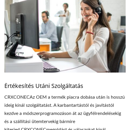
Értékesítés Utáni Szolgáltatás
CRXCONECAz OEM a termék piacra dobása után is hosszú
ideig kínál szolgáltatást. A karbantartástól és javítástól
kezdve a módszerprogramozáson át az ügyfélrendelésekig
és a szállítási ütemtervekig bármire
kiterjed.CRXCONECmegoldást és válaszokat kínál,