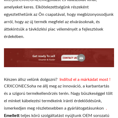
amelyeket keres. Elkötelezettségünk részeként
egyeztethetünk az Ön csapatával, hogy megbizonyosodjunk
arról, hogy az új termék megfelel az elvárásoknak, és
áttekintsük a távközlési piac véleményét a fejlesztések
érdekében.
Készen állsz velünk dolgozni?
Indítsd el a márkádat most
!
CRXCONECSoha ne állj meg az innováció, a karbantartás
és a szigorú termékellenőrzés terén. Nagy büszkeséggel tölt
el minket kábelezési termékeink iránti érdeklődésünk,
ismerkedjen meg részletesebben a gyárlátogatásunkon
.
Emellett
teljes körű szolgáltatást nyújtunk OEM sorozatú