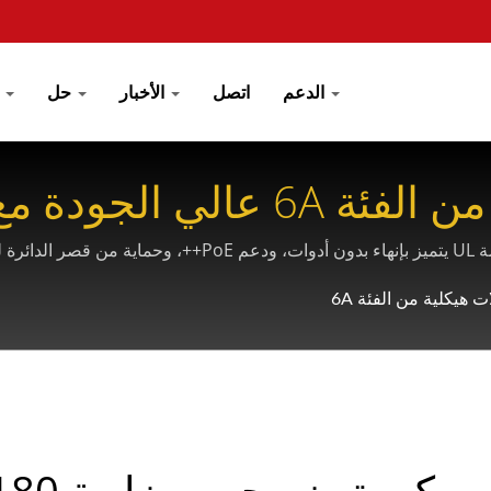
الدعم
اتصل
الأخبار
حل
السل
 تركيب بدون أدوات
مقبس مفتاحي من نوع Cat.6A 180° STP مدرج في قائمة UL يتميز ب
ت هيكلية من الفئة 6A
مقبس كيستون محمي بزاوي