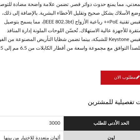
لمعدني، مما يمنع حدوث دوائر قصر. تضمن علامة واضحة مضادة للتوص
ضع الأسلاك بشكل صحيح وتقليل الأخطاء البشرية. بالإضافة إلى ذلك،
يدعم المقبس تقنية PoE++ رباعية الأزواج (IEEE 802.3bt)، مما يسمح بتوصيل
رة للأجهزة عالية الاستهلاك. تُحسّن اللوحات الملونة إدارة المنافذ
وتحديد مقبس Keystone للشبكة، بينما تضمن شظايا التأريض المصنوعة من الف
المقاوم للصدأ التوافق مع مجموعة 
مطلوب الان
 تفصيلية للمشترين
الحد الأدنى للطلب
3000
لون
ألوان متعددة للاختيار من بينها