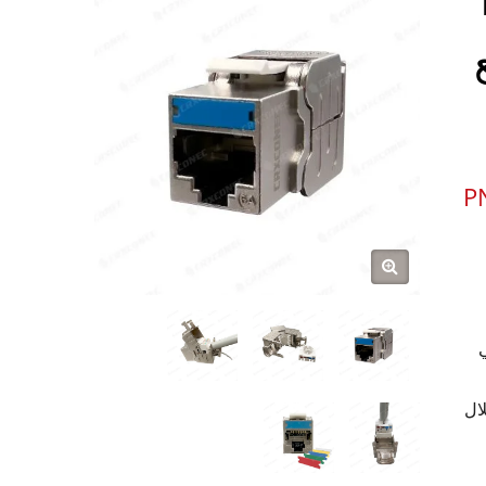
ع
P
ني
ال