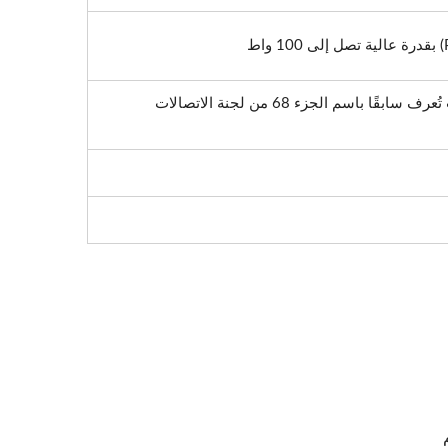
متطلبات واجهة الاتصالات، والتي كانت تُعرف سابقًا باسم الجزء 68 من لجنة الاتصالات
لاثية
مقبس Keystone 4PPoE