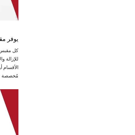
يوفر مقبس Cat.6A المحمي تحديدًا و
للإزالة و
الأقسام أو
مُخصصة عن