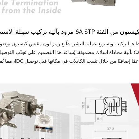
ئة 6A STP مزود بآلية تركيب سهلة الاستخدام
طاء التركيب وتسريع عملية النشر، طُبع رمز لون مقبس كيستون بوضوح 
Cat.6a STP بآلية محاذاة أسلاك مضمونة. يُساعد هذا التصميم على تجنّب الت
المُسبق دعمًا إض