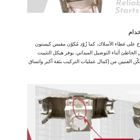
على غطاء الأسلاك، كما زُوّد مُكوّن مقبس كيستون
وصيل الخاطئ أثناء التوصيل الميداني. يوفر هيكل التثبيت
افيًا من خلال تثبيت الكابلات في مكانها قبل توصيل IDC، مما يُمكّن الفنيين من إكمال عمليات التركيب بثقة أكبر واتساق