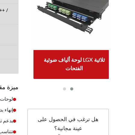
++ /
لوحة ألياف ضوئية LGX ثلاثية
مقب
الفتحات
ميزة مقب
لوحات ت
إنهاء 
هل ترغب في الحصول على
يدعم تقنية PoE++ ذات 4 أزواج، ويدعم أ
عينة مجانية؟
تتناسب ال