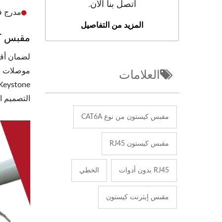
اتصل بنا الآن.
مدرج في قائمة UL، ومت
المزيد من التفاصيل
مقبس كيستون من ال
العلامات
موصلات ال
التصميم ا
مقبس كيستون من نوع CAT6A
مقبس كيستون RJ45
RJ45 بدون أدوات
الخطي
مقبس إيثرنت كيستون