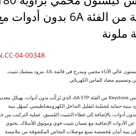
درجة من الفئة 6A بدون أدوات م
 ملونة
N.CC-04-00348
مقبس كيستون عالي الأداء محمي ومدرج في قائمة UL، مزود بمشبك تثبيت
 وتصميم مضاد للماس الكهربائي
يتميز مقبس Keystone من الفئة 6A STP، الذي يُركّب بدون أدوات، بهيكل معد
 ببنية حماية مُحسّنة لتقليل التداخل الكهرومغناطيسي. تُسهّل بنية
دون أدوات، بالإضافة إلى غطاء التثبيت المُسبق، عملية التركيب من خل
 عن الأدوات الإضافية مع ضمان تثبيت قوي وموثوق للأسلاك. يحتوي
لى بنية أمان مُخصصة تمنع موصلات النحاس المكشوفة من ملامسة