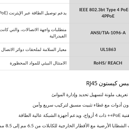
IEEE 802.3bt Type 4 PoE
يدعم توصيل الطاقة عبر الإيثرنت (PoE) بقدرة عالية تصل إلى 100 واط
4PPoE
ANSI/TIA-1096-A
الفيدرالية
UL1863
معيار السلامة لملحقات دوائر الاتصال
س Keystone 4PPoE
لوحة ألياف ضوئية LGX ث
RoHS/ REACH
الامتثال البيئي للمواد المحظورة
الفتحات
س كيستون RJ45
عريف ملونة لتسهيل تحديد وإدارة الموانئ
بدون أدوات مع غطاء تثبيت مسبق لتركيب سريع وآمن
جهزة الشبكة عالية الطاقة
شظايا الأرضية مع الأقطار الخارجية للكابلات من 6.5 مم إلى 8.5 مم