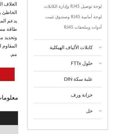
الغلاف ا
لوحة توصيل RJ45 وإدارة الكابلات
الخاطئ و
لوحة أمامية RJ45 وصندوق تثبيت
أدوات وملحقات RJ45
طاقة مستق
كابلات الألياف الهيكلية
مم.
حلول FTTx
علبة سكة DIN
خزانة ورف
معلومات
حل