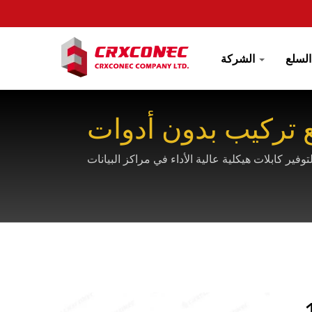
ع
الشركة
إنهاء بدون أدوات، ودعم PoE++، وحماية من قصر الدائرة لتوفير كابلات هيكلية عالية الأداء في مراكز البيانات
ة 180