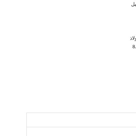
يل
ولاذ
واسعة من أقطار الكابلات من 6.5 مم إلى 8.5