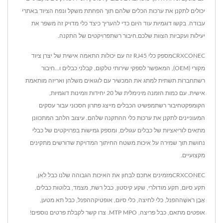
יכולים לתקנן את ערכות הכלים שלהם תוך הפחתת משקל ונפח הציוד באתרי
עבודה. בקשו דוגמיות עוד היום כדי להעריך כיצד כלי מדויק זה משפר את
יעילות ועקביות הצוות שלכם.חיבור רשתפרויקטים של התקנה.
CRXCONECמספק כלי RJ45 זה עם יכולות התאמה אישית של יצרן ציוד
מקורי (OEM), המאפשר לספקי שירותי טלקום, קבלני כבלים ו...חיבור
רשתחברות תשתית למתג את המכשיר עם לוגואים משלהן ואריזה מותאמת
אישית. עם כמות הזמנה מינימלית של 20 יחידות וזמינות דוגמיות,
הקומפקטחיבור רשתמפשיט הכבלים מייצג פתרון חסכוני עבור עסקים
המעוניינים לתקנן את ערכות כלי ההתקנה שלהם. עיצוב הלהב המתכוונן
מתאים לוריאציות של כבלים עגולים, ומספק גמישות בפרויקטים של כבלי
נחושת תוך שמירה על איכות משטח החיתוך המדויקת שדורשים מתקינים
מקצועיים.
CRXCONECמזמינים אתכם לבחון את האיכות הגבוהה שלנו
כבל לאן
,
תקע סיום
,
תקע מודולרי
,
שקע קיסטון
,
כבל רשת
,
מצמד
,
בלוטות כבלים
,
אֶבֶן רֹאשָׁההפנל
,
כלי לחיצה
,
כלי סיום
,
אופטיקההפנל
,
כבל תא מטען
,
אופטים מתאם
,
כבל פריצה
,
MTP MPO
.
צרו קשר
לקבלת פרטים נוספים!