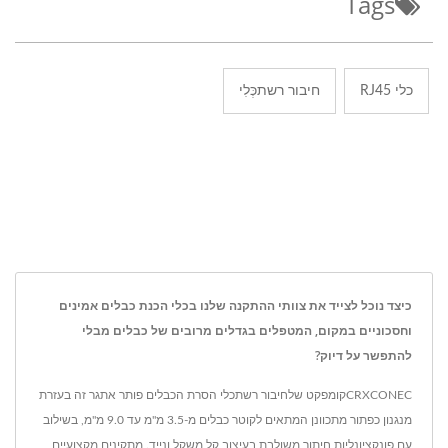
Tags
כלי RJ45
חיבור רשתכְּלִי
כיצד נוכל לצייד את צוותי ההתקנה שלנו בכלי הכנת כבלים אמינים
וחסכוניים במקום, המטפלים בגדלים מרובים של כבלים מבלי
להתפשר על דיוק?
CRXCONECקומפקט שלחיבור רשתכלי הסרת הכבלים פותר אתגר זה בעזרת
מנגנון כפתור מתכוונן המתאים לקוטר כבלים מ-3.5 מ"מ עד 9.0 מ"מ, בשילוב
עם פונקציונליות חיתוך משולבת בעיצוב קל משקל ונייד. מתקינים מקצועיים