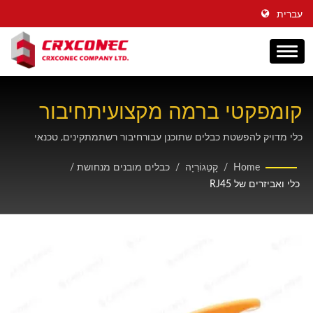
עברית
קומפקטי ברמה מקצועיתחיבור
רשתמפשיט כבלים עם עיצוב להב
כלי מדויק להפשטת כבלים שתוכנן עבורחיבור רשתמתקינים, טכנאי
תקשורת ואנשי מקצוע בתחום הכבלים הזקוקים לציוד אמין וחסכוני
מתכוונן
Home
/
קָטֵגוֹרִיָה
/
כבלים מובנים מנחושת
/
במקום עבור רב-מוליכיםחיבור רשתהכנת כבלים.
כלי ואביזרים של RJ45