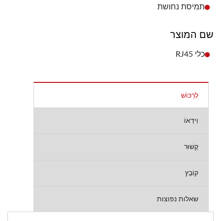
תמיסת נחושת
שם המוצר
כלי RJ45
לִרְכּוֹשׁ
וִידֵאוֹ
קָשׁוּר
קוֹבֶץ
שאלות נפוצות