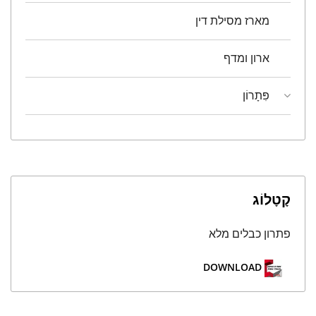
מארז מסילת דין
ארון ומדף
פִּתָרוֹן
קָטָלוֹג
פתרון כבלים מלא
DOWNLOAD