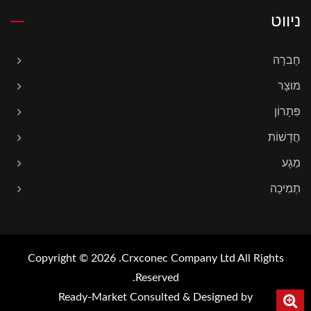
ניווט
חֶברָה
מוּצָר
פִּתָרוֹן
חֲדָשׁוֹת
מַגָע
תְמִיכָה
Copyright © 2026
Crxconec Company Ltd.
All Rights
Reserved.
Ready-Market
Consulted & Designed by