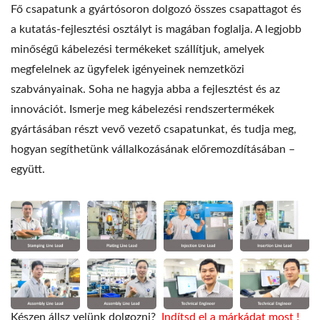
Fő csapatunk a gyártósoron dolgozó összes csapattagot és
a kutatás-fejlesztési osztályt is magában foglalja. A legjobb
minőségű kábelezési termékeket szállítjuk, amelyek
megfelelnek az ügyfelek igényeinek nemzetközi
szabványainak. Soha ne hagyja abba a fejlesztést és az
innovációt. Ismerje meg kábelezési rendszertermékek
gyártásában részt vevő vezető csapatunkat, és tudja meg,
hogyan segíthetünk vállalkozásának előremozdításában –
együtt.
Készen állsz velünk dolgozni?
Indítsd el a márkádat most
!