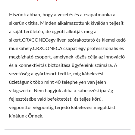
Hiszünk abban, hogy a vezetés és a csapatmunka a
sikerünk titka. Minden alkalmazottunk kiválóan teljesít
a saját területén, de együtt alkotják meg a
sikert.CRXCONECegy ilyen szórakoztató és kiemelkedő
munkahely.CRXCONECA csapat egy professzionális és
megbízható csoport, amelynek közös célja az innováció
és a konnektivitás biztosítása ügyfeleink számára. A
vezetőség a gyártósort fedi le, míg kábelezési
üzletágunk több mint 40 telephelyen van jelen
világszerte. Nem hagyjuk abba a kábelezési iparág
fejlesztésébe való befektetést, és teljes körű,
végponttól végpontig terjedő kábelezési megoldást
kínálunk Önnek.