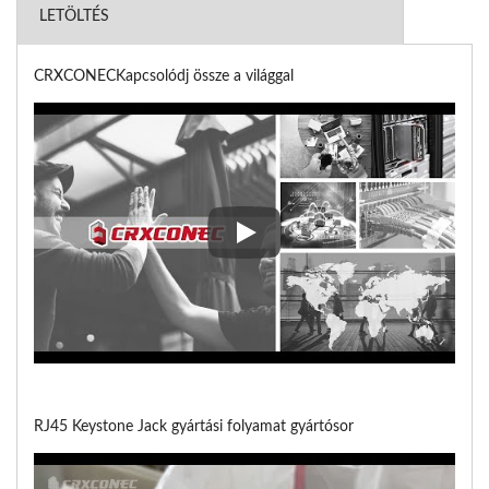
LETÖLTÉS
CRXCONECKapcsolódj össze a világgal
CRXCONECKapcsolódj össze a v
RJ45 Keystone Jack gyártási folyamat gyártósor