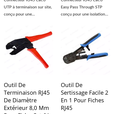
Connecteur RJ45 Cat.6
Connecteur RJ45 Cat.6
UTP à terminaison sur site,
Easy Pass Through STP
conçu pour une
conçu pour une isolation
terminaison facile et
de 0,96 à 1,02 mm et
compatible...
compatible...
Outil De
Outil De
Terminaison RJ45
Sertissage Facile 2
De Diamètre
En 1 Pour Fiches
Extérieur 8,0 Mm
RJ45