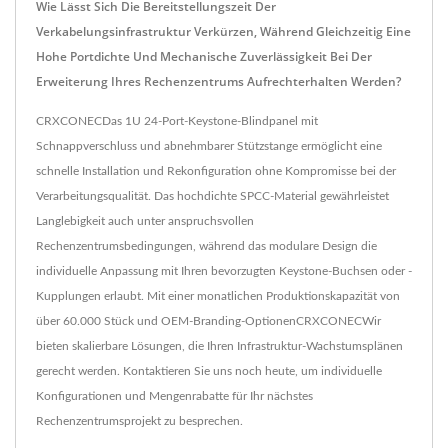
Wie Lässt Sich Die Bereitstellungszeit Der
Verkabelungsinfrastruktur Verkürzen, Während Gleichzeitig Eine
Hohe Portdichte Und Mechanische Zuverlässigkeit Bei Der
Erweiterung Ihres Rechenzentrums Aufrechterhalten Werden?
CRXCONECDas 1U 24-Port-Keystone-Blindpanel mit
Schnappverschluss und abnehmbarer Stützstange ermöglicht eine
schnelle Installation und Rekonfiguration ohne Kompromisse bei der
Verarbeitungsqualität. Das hochdichte SPCC-Material gewährleistet
Langlebigkeit auch unter anspruchsvollen
Rechenzentrumsbedingungen, während das modulare Design die
individuelle Anpassung mit Ihren bevorzugten Keystone-Buchsen oder -
Kupplungen erlaubt. Mit einer monatlichen Produktionskapazität von
über 60.000 Stück und OEM-Branding-OptionenCRXCONECWir
bieten skalierbare Lösungen, die Ihren Infrastruktur-Wachstumsplänen
gerecht werden. Kontaktieren Sie uns noch heute, um individuelle
Konfigurationen und Mengenrabatte für Ihr nächstes
Rechenzentrumsprojekt zu besprechen.