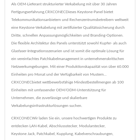
Als OEM-Lieferant strukturierter Verkabelung mit über 30 Jahren
Fertigungserfahrung,CRXCONECDieses Keystone-Panel bietet
Telekommunikationsanbietern und Rechenzentrumsbetreibern weltweit
eine Keystone-Verkabelung mit zertifizierter Qualitätssicherung durch
Dritte, schnellen Anpassungsmöglichkeiten und Branding-Optionen.
Die flexible Architektur des Panels unterstützt sowohl Kupfer- als auch
Glasfaser-Integrationsszenarien und ist somit die optimale Lösung für
ein vereinfachtes Patchkabelmanagement in unternehmenskritischen
Netzwerkumgebungen. Mit einer Produktionskapazität von über 60.000
Einheiten pro Monat und der Verfügbarkeit von Mustern…
CRXCONECbietet wettbewerbsfähige Mindestbestellmengen ab 100
Einheiten mit umfassender OEM/ODM-Unterstützung für
Unternehmen, die zuverlässige und skalierbare
Verkabelungsinfrastrukturlösungen suchen.
CRXCONECWir laden Sie ein, unsere hochwertigen Produkte zu
entdecken
LAN-Kabel
,
Abschlussstecker
,
Modularstecker
,
Keystone Jack
,
Patchkabel
,
Kupplung
,
Kabelverschraubungen
,