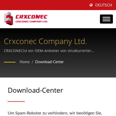
DEUTSCH
Crxconec Company Ltd.
CRXCONECist ein OEM-Anbieter von strukturierter
Verkabelung, der Unternehmen seit mehr als 30 Jahren bei
Home
/
Download-Center
der Markenbildung unterstützt.
Download-Center
Um Spam-Roboter zu verhindern, wir benötigen Sie,