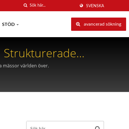
SVENSKA
avancerad sökning
STÖD
 Strukturerade
a mässor världen över.