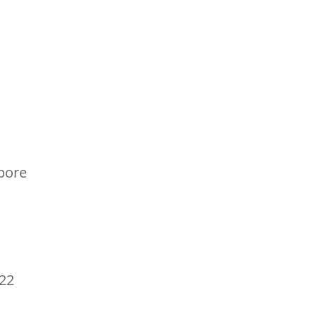
pore
22