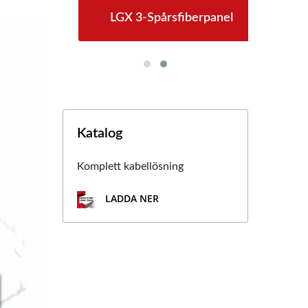
ag
LGX 3-Spårsfiberpanel
4
Katalog
Komplett kabellösning
LADDA NER