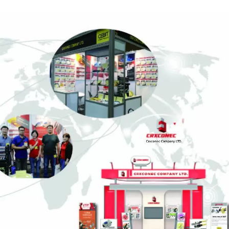
GX 3-Spårsfiberpanel
4PPoE Keystone-Utt