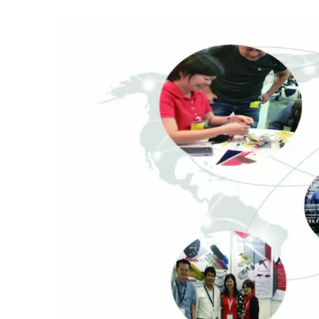
4PPoE Keystone-Uttag
L