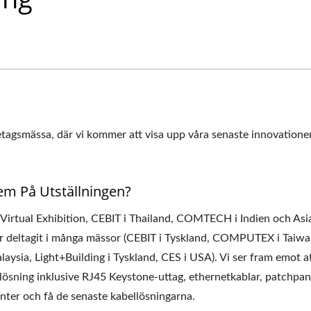
tagsmässa, där vi kommer att visa upp våra senaste innovationer
m På Utställningen?
irtual Exhibition, CEBIT i Thailand, COMTECH i Indien och Asia
har deltagit i många mässor (CEBIT i Tyskland, COMPUTEX i Taiwa
ysia, Light+Building i Tyskland, CES i USA). Vi ser fram emot at
 lösning inklusive RJ45 Keystone-uttag, ethernetkablar, patchpan
ter och få de senaste kabellösningarna.