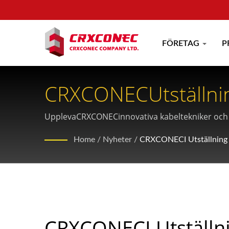
FÖRETAG
P
CRXCONECUtställnin
Kabellösningar
UpplevaCRXCONECinnovativa kabeltekniker och k
Home
/
Nyheter
/
CRXCONECI Utställning
CRXCONECI Utställn