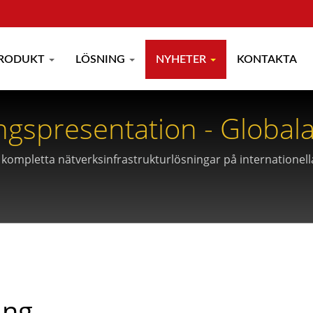
RODUKT
LÖSNING
NYHETER
KONTAKTA
gspresentation - Globala
ompletta nätverksinfrastrukturlösningar på internationell
ing