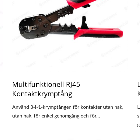
Multifunktionell RJ45-
Kontaktkrymptång
r
Använd 3-i-1-krymptången för kontakter utan hak,
L
utan hak, för enkel genomgång och för...
s
g