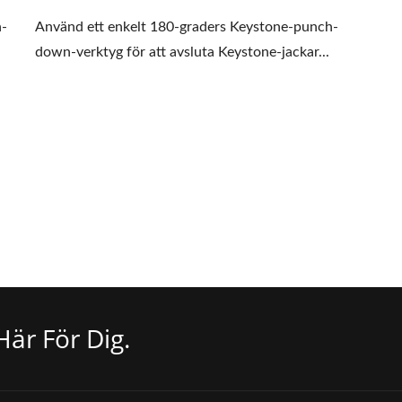
n-
Använd ett enkelt 180-graders Keystone-punch-
down-verktyg för att avsluta Keystone-jackar...
Här För Dig.