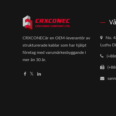
Vå
No. 4
CRXCONECär en OEM-leverantör av
Luzhu Di
strukturerade kablar som har hjälpt
företag med varumärkesbyggande i
(+88
mer än 30 år.
(+88
san