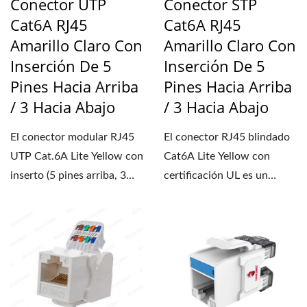
Conector UTP
Conector STP
Cat6A RJ45
Cat6A RJ45
Amarillo Claro Con
Amarillo Claro Con
Inserción De 5
Inserción De 5
Pines Hacia Arriba
Pines Hacia Arriba
/ 3 Hacia Abajo
/ 3 Hacia Abajo
El conector modular RJ45
El conector RJ45 blindado
UTP Cat.6A Lite Yellow con
Cat6A Lite Yellow con
inserto (5 pines arriba, 3
certificación UL es un
abajo) está...
conector modular de dos
piezas...