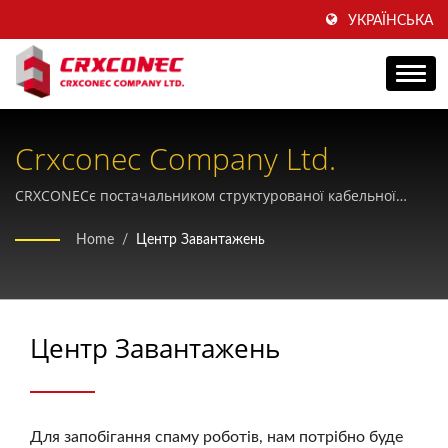
УКРАЇНСЬКА
Crxconec Company Ltd.
CRXCONECє постачальником структурованої кабельної
продукції виробником оригінального обладнання (OEM),
Home
/
Центр Завантажень
який допомагає компаніям з брендингом вже понад 30
років.
Центр Завантажень
Для запобігання спаму роботів, нам потрібно буде