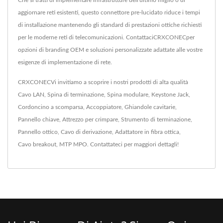
Che si tratti di implementare infrastrutture dell'ultimo miglio o di
aggiornare reti esistenti, questo connettore pre-lucidato riduce i tempi
di installazione mantenendo gli standard di prestazioni ottiche richiesti
per le moderne reti di telecomunicazioni. ContattaciCRXCONECper
opzioni di branding OEM e soluzioni personalizzate adattate alle vostre
esigenze di implementazione di rete.
CRXCONECVi invitiamo a scoprire i nostri prodotti di alta qualità
Cavo LAN
,
Spina di terminazione
,
Spina modulare
,
Keystone Jack
,
Cordoncino a scomparsa
,
Accoppiatore
,
Ghiandole cavitarie
,
Pannello chiave
,
Attrezzo per crimpare
,
Strumento di terminazione
,
Pannello ottico
,
Cavo di derivazione
,
Adattatore in fibra ottica
,
Cavo breakout
,
MTP MPO
.
Contattateci
per maggiori dettagli!