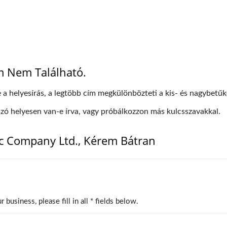
m Nem Található.
e a helyesírás, a legtöbb cím megkülönbözteti a kis- és nagybetűk
 szó helyesen van-e írva, vagy próbálkozzon más kulcsszavakkal.
c Company Ltd., Kérem Bátran