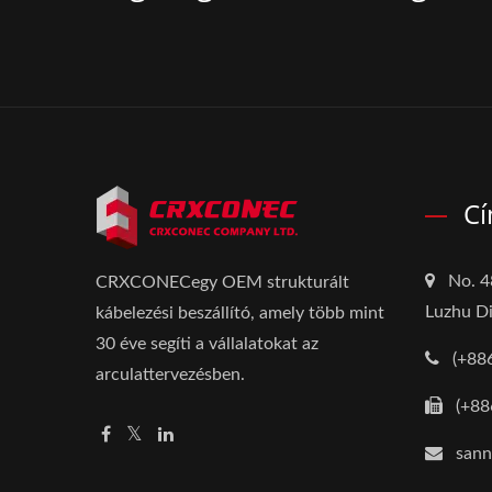
C
No. 4
CRXCONECegy OEM strukturált
Luzhu Di
kábelezési beszállító, amely több mint
30 éve segíti a vállalatokat az
(+88
arculattervezésben.
(+88
san