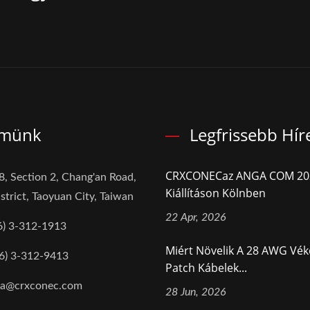
ímünk
Legfrissebb Hír
CRXCONECaz ANGA COM 20
8, Section 2, Chang'an Road,
Kiállításon Kölnben
strict, Taoyuan City, Taiwan
22 Apr, 2026
6) 3-312-1913
Miért Növelik A 28 AWG Vé
6) 3-312-9413
Patch Kábelek...
na@crxconec.com
28 Jun, 2026