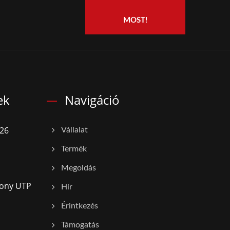
MOST!
ek
Navigáció
26
Vállalat
Termék
Megoldás
kony UTP
Hír
Érintkezés
Támogatás